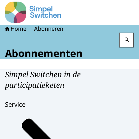
Naar de homepage van Simpel Switchen
Home
Abonneren
Vu
Abonnementen
Simpel Switchen in de
participatieketen
Service