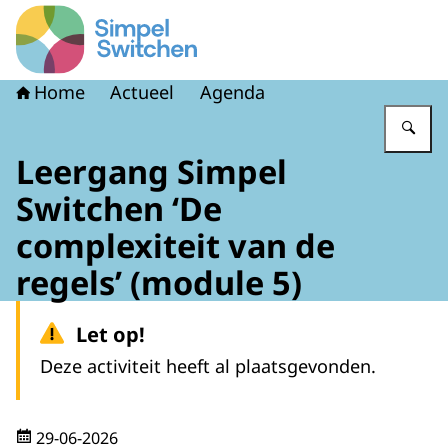
Naar de homepage van Simpel Switchen
Home
Actueel
Agenda
Vu
Leergang Simpel
Switchen ‘De
complexiteit van de
regels’ (module 5)
Let op!
Deze activiteit heeft al plaatsgevonden.
29-06-2026