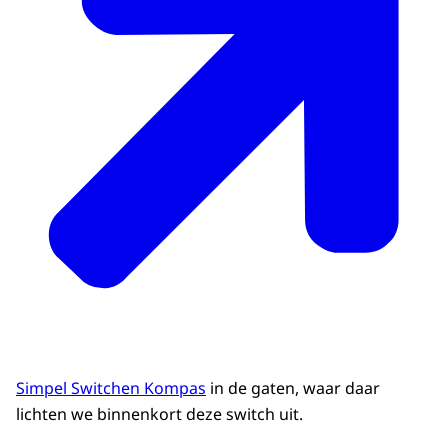
sollicitatiegesprek
en dat ging heel erg goed.
Hij had ook zelfs met mijn ouders
gesproken.
En toen had hij mij een proeftijd
aangeboden voor twee jaar.
En dat heb ik natuurlijk gelijk aangenomen.
Wij hebben het team meegenomen in het
proces,
van het aannemen van Jeroen.
We hebben vaak om de tafel gezeten.
Zodat het team ook betrokken raakte
Simpel Switchen Kompas
in de gaten, waar daar
of we met Jeroen verder wilde of niet.
lichten we binnenkort deze switch uit.
En uiteindelijk kwam daar een positief