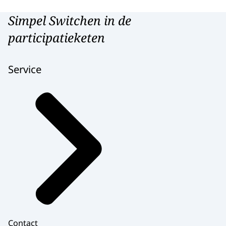
bericht uit.
Simpel Switchen in de
Toen ik hoorde dat ik officieel kon beginnen
participatieketen
bij De Duivelsberg sprong ik bijna een gat in
de lucht.
Service
Die dag was één van de beste momenten
die ik ooit heb gehad.
Eindelijk een plek die ik echt leuk vind.
Waar ik echt iets kan betekenen.
En ook leuke mensen kan ontmoeten.
Mijn hoofdtaak is de afwas bijhouden.
Ik ben best wel goed in netjes werken.
Ook de spullen netjes opbergen,
want ik wil niet zeggen dat de mensen dat
niet doen...
Contact