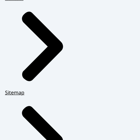
maar ik heb wel zo'n gevoel dat ik één van
de nette mensen ben.
De begeleiding van Jeroen zit hem denk ik
in het vaker herhalen van de taken.
De spoelkeuken is echt zijn plek.
Daarna wilde we hem een beetje uit de
spoelkeuken halen
zodat Jeroen ook een wat breder
takenpakket kreeg.
Sitemap
Die taken vergen soms wat meer
aansporing.
Dat gaat gelukkig tussen mij en Jeroen heel
erg goed.
En ik vind het zeker leuk,