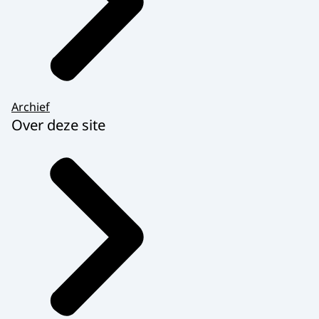
het zorgt voor nieuwe ervaringen een
beetje...
diversiteit op de werkvloer.
Mijn grootste uitdaging in de horeca was
het communiceren
Archief
met mijn andere collega's daar had ik
Over deze site
moeite mee.
Ik heb geleerd om met mensen geduldig te
zijn, en als het even mogelijk is ze even
apart neem en dan de vraag stel.
Om de twee weken komt mijn jobcoach
Bert-Jan hiernaartoe.
En hij helpt mij met dingetjes, zodat Anna
verder kan, en niet de hele tijd naar het
kantoor hoeft te lopen.