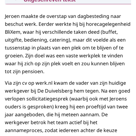
baan: het verhaal van Jeroen
Mijn naam is Jeroen en ik heb de switch
30-06-2026
5:16
mp4
768 MB
gemaakt
Jeroen maakte de overstap van dagbesteding naar
van dagbesteding naar beschut werk.
beschut werk. Eerder werkte hij bij horecagelegenheid
Download
BliXem, waar hij verschillende taken deed (buffet,
Ik ben een hele harde werker. Ik ben zeer
uitgifte, bediening, catering), maar dit voelde als een
Ondertiteling
loyaal.
tussenstap in plaats van een plek om te blijven of te
srt
5,7 KB
Want ik ben zelf een eervol persoon.
groeien. Zijn doel was een vaste werkplek te vinden
Download
Jeroen is een harde werker en laat veel van
waar hij zich op zijn plek voelt en zou kunnen blijven
zichzelf zien.
tot zijn pensioen.
Wilt graag meer en is ook een doorzetter,
Via zijn cv op werk.nl kwam de vader van zijn huidige
wilt veel bereiken.
werkgever bij De Duivelsberg hem tegen. Na een goed
Ambitieus dat is het goede woord.
verlopen sollicitatiegesprek (waarbij ook met Jeroens
ouders is gesproken) kreeg hij een proeftijd van twee
Mijn vorige werkplek heette BliXem
jaar aangeboden, die hij meteen aannam. De
en ik deed daar meerdere dingen.
werkgever betrok het team actief bij het
Ik stond zowel in het buffet
aannameproces, zodat iedereen achter de keuze