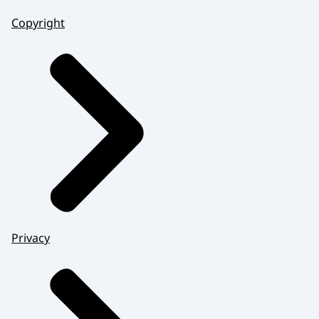
Volgens mij komt hij eens in de twee weken.
Copyright
Eigenlijk is het even inchecken bij Jeroen
van
hoe gaat het met je, en loopt het allemaal
goed?
Zijn er dingen waar je tegenaan loopt?
En het is vooral voor Jeroen fijn even
wat kwijt te kunnen over zijn dagelijkse
dingen.
Het geeft mij een goed gevoel dat ik zover
Privacy
ben gekomen.
Van iemand met een uitkering naar iemand
met betaald werk.
Voor de werkgevers die ook denken om