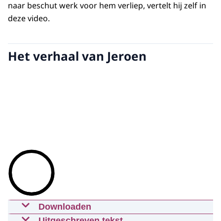
naar beschut werk voor hem verliep, vertelt hij zelf in
deze video.
Het verhaal van Jeroen
Downloaden
Van dagbesteding naar een vaste
Uitgeschreven tekst