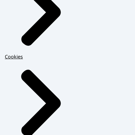
deze stap te maken,
zal ik zeggen dat ze zich goed moeten laten
informeren.
Ook goed moeten sparren met de
begeleiding, ook goed nadenken of de
persoon ook bij je past en bij het bedrijf.
Cookies
En ik denk dat elk persoon ook weer anders
is, dus mocht het bij één persoon niet
lukken, niet meteen de moed opgeven.
Want misschien is er wel iemand anders
die juist weer veel beter past.
Ik ben natuurlijk bij meerdere restaurants
geweest in Beek,
maar deze plek heeft gewoon de leuke
sfeer.