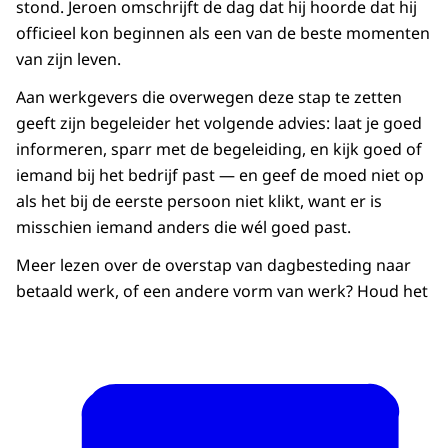
of de uitgifte zoals hun dat noemde.
stond. Jeroen omschrijft de dag dat hij hoorde dat hij
officieel kon beginnen als een van de beste momenten
De bediening en de catering.
van zijn leven.
Het was niet echt een plek om te leren,
Aan werkgevers die overwegen deze stap te zetten
maar om te blijven totdat ik een andere
geeft zijn begeleider het volgende advies: laat je goed
plek had gevonden.
informeren, sparr met de begeleiding, en kijk goed of
Omdat ik wilde laten zien dat ik ook zonder
iemand bij het bedrijf past — en geef de moed niet op
een uitkering kan
als het bij de eerste persoon niet klikt, want er is
en dat ik ook op een vaste plek kan blijven
misschien iemand anders die wél goed past.
die ik echt leuk vindt.
Meer lezen over de overstap van dagbesteding naar
Waar ik het goed naar mijn zin kan hebben
betaald werk, of een andere vorm van werk? Houd het
en misschien ook kan blijven tot mijn
pensioen.
Jeroen had zijn cv op werk.nl gezet
en daar is mijn vader hem tegengekomen.
En toen had hij mij uitgenodigd voor een