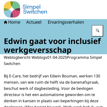
Naar de homepage van Simpel Switchen
Home
Actueel
Ervaringsverhalen
Vu
Edwin gaat voor inclusief
werkgeversschap
Weblogbericht Weblogs
01-04-2025
Programma Simpel
Switchen
Bij E-Care, het bedrijf van Edwin Bouman, werken 130
mensen, van wie ruim de helft via de banenafspraak,
beschut werk of dagbesteding. Voor de bevlogen
directeur is het een automatisme geworden om te
denken in kansen in plaats van beperkingen bij deze