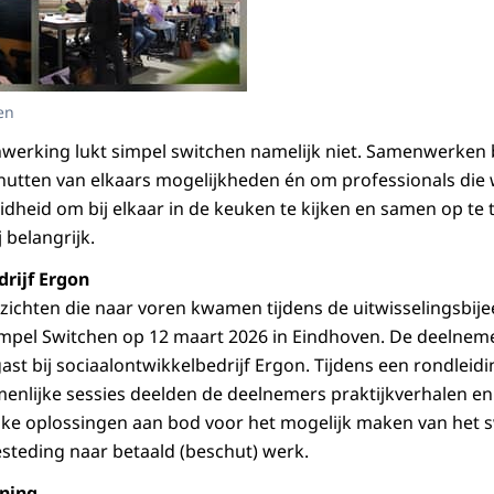
en
erking lukt simpel switchen namelijk niet. Samenwerken 
nutten van elkaars mogelijkheden én om professionals die w
idheid om bij elkaar in de keuken te kijken en samen op te 
 belangrijk.
rijf Ergon
nzichten die naar voren kwamen tijdens de uitwisselingsbi
impel Switchen op 12 maart 2026 in Eindhoven. De deelnem
ast bij sociaalontwikkelbedrijf Ergon. Tijdens een rondleidi
enlijke sessies deelden de deelnemers praktijkverhalen e
e oplossingen aan bod voor het mogelijk maken van het s
teding naar betaald (beschut) werk.
ning