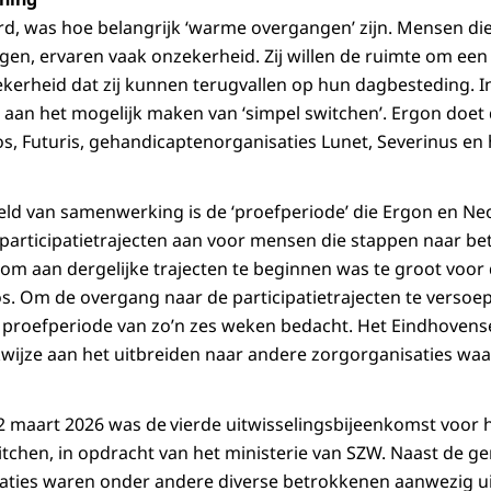
rd, was hoe belangrijk ‘warme overgangen’ zijn. Mensen die
en, ervaren vaak onzekerheid. Zij willen de ruimte om een
kerheid dat zij kunnen terugvallen op hun dagbesteding. 
aan het mogelijk maken van ‘simpel switchen’. Ergon doet
s, Futuris, gehandicaptenorganisaties Lunet, Severinus en
ld van samenwerking is de ‘proefperiode’ die Ergon en Ne
participatietrajecten aan voor mensen die stappen naar bet
 om aan dergelijke trajecten te beginnen was te groot voo
s. Om de overgang naar de participatietrajecten te verso
proefperiode van zo’n zes weken bedacht. Het Eindhovens
wijze aan het uitbreiden naar andere zorgorganisaties wa
2 maart 2026 was de
vierde uitwisselingsbijeenkomst voor 
itchen, in opdracht van het ministerie van SZW. Naast de 
aties waren onder andere diverse betrokkenen aanwezig ui