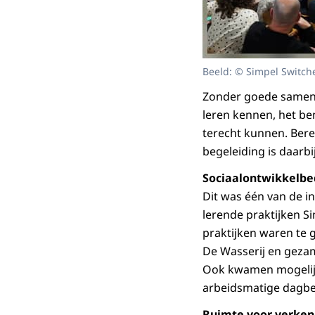
Beeld: © Simpel Switch
Zonder goede samenw
leren kennen, het be
terecht kunnen. Bere
begeleiding is daarbij
Sociaalontwikkelbed
Dit was één van de i
lerende praktijken S
praktijken waren te g
De Wasserij en gezam
Ook kwamen mogelijk
arbeidsmatige dagbes
Ruimte voor verken