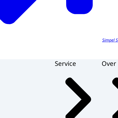
Simpel S
Service
Over 