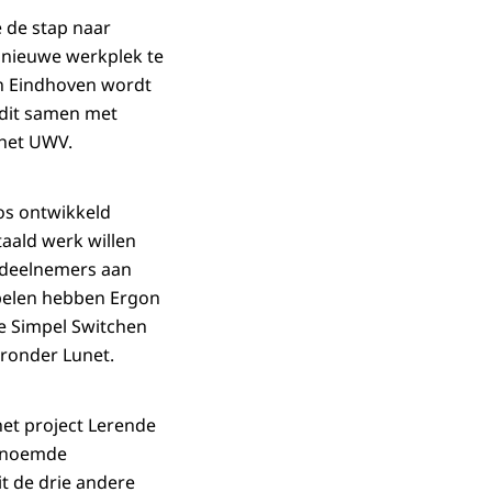
 de stap naar
 nieuwe werkplek te
In Eindhoven wordt
 dit samen met
 het UWV.
os ontwikkeld
aald werk willen
r deelnemers aan
epelen hebben Ergon
e Simpel Switchen
aronder Lunet.
het project Lerende
genoemde
t de drie andere