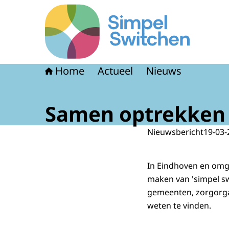
Naar de homepage van Simpel Switchen
Home
Actueel
Nieuws
Samen optrekken 
Nieuwsbericht
19-03-
In Eindhoven en omg
maken van 'simpel sw
gemeenten, zorgorga
weten te vinden.